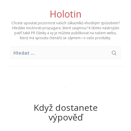
Skip
to
Holotin
content
Chcete upoutat pozornost vašich zákazníků vhodným způsobem?
Hledáte možnosti propagace, které zaujmou? K těmto nástrojům
patří také PR články a vy je můžete publikovat na našem webu,
který má spoustu čtenářů se zájmem i o vaše produkty.
Vyhledávání
Když dostanete
výpověď