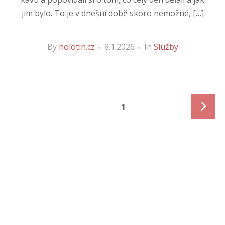
jim bylo. To je v dnešní době skoro nemožné, […]
By
holotin.cz
8.1.2026
In
Služby
Stránkování
PAGE
1
příspěvků
Next
page