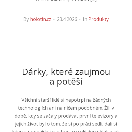
By
holotin.cz
23.4.2026
In
Produkty
Dárky, které zaujmou
a potěší
Všichni starší lidé si nepotrpí na žádných
technologiích ani na ničem podobném. Žili v
době, kdy se začaly prodávat první televizory a
jejich život byl o tom, že si po práci sedli, dali si
kávu a popovídali si o tom, co celý den dělali a jak