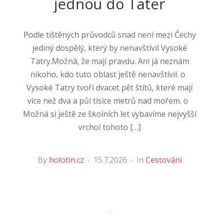
jednou do Tater
Podle tištěných průvodců snad není mezi Čechy
jediný dospělý, který by nenavštívil Vysoké
Tatry.Možná, že mají pravdu. Ani já neznám
nikoho, kdo tuto oblast ještě nenavštívil. o
Vysoké Tatry tvoří dvacet pět štítů, které mají
více než dva a půl tisíce metrů nad mořem. o
Možná si ještě ze školních let vybavíme nejvyšší
vrchol tohoto […]
By
holotin.cz
15.7.2026
In
Cestování