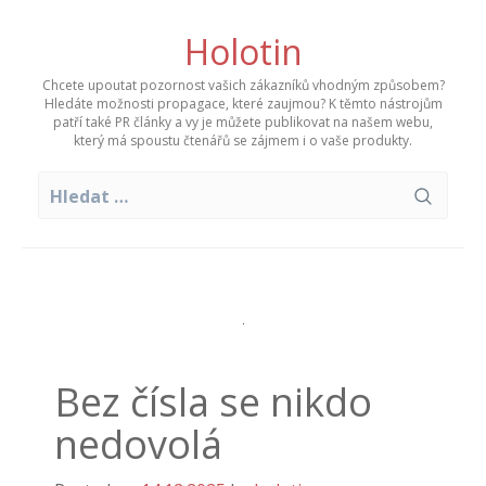
Skip
to
Holotin
content
Chcete upoutat pozornost vašich zákazníků vhodným způsobem?
Hledáte možnosti propagace, které zaujmou? K těmto nástrojům
patří také PR články a vy je můžete publikovat na našem webu,
který má spoustu čtenářů se zájmem i o vaše produkty.
Vyhledávání
Bez čísla se nikdo
nedovolá