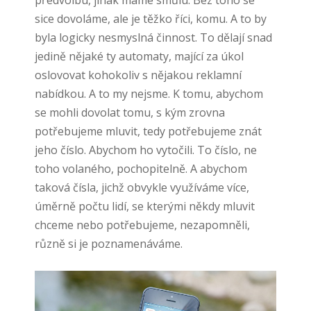
předvolbu, jinak máme smůlu. Bez toho se
sice dovoláme, ale je těžko říci, komu. A to by
byla logicky nesmyslná činnost. To dělají snad
jedině nějaké ty automaty, mající za úkol
oslovovat kohokoliv s nějakou reklamní
nabídkou. A to my nejsme.
K tomu, abychom
se mohli dovolat tomu, s kým zrovna
potřebujeme mluvit, tedy potřebujeme znát
jeho číslo. Abychom ho vytočili. To číslo, ne
toho volaného, pochopitelně. A abychom
taková čísla, jichž obvykle využíváme více,
úměrně počtu lidí, se kterými někdy mluvit
chceme nebo potřebujeme, nezapomněli,
různě si je poznamenáváme.