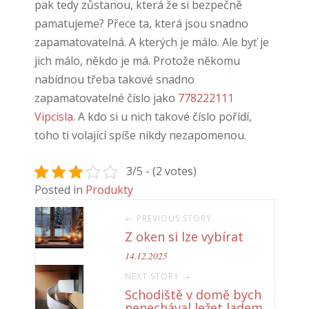
pak tedy zůstanou, která že si bezpečně
pamatujeme? Přece ta, která jsou snadno
zapamatovatelná. A kterých je málo. Ale byť je
jich málo, někdo je má. Protože někomu
nabídnou třeba takové snadno
zapamatovatelné číslo jako
778222111
Vipcisla
. A kdo si u nich takové číslo pořídí,
toho ti volající spíše nikdy nezapomenou.
3/5 - (2 votes)
Posted in
Produkty
← PREVIOUS STORY
Z oken si lze vybírat
14.12.2025
NEXT STORY →
Schodiště v domě bych
nenechával ležet ladem