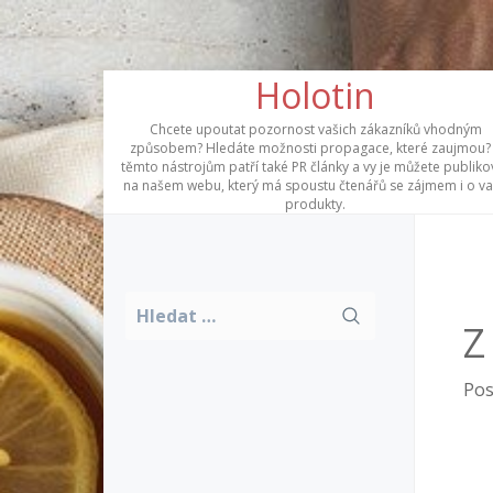
Skip
Holotin
to
content
Chcete upoutat pozornost vašich zákazníků vhodným
způsobem? Hledáte možnosti propagace, které zaujmou?
těmto nástrojům patří také PR články a vy je můžete publiko
na našem webu, který má spoustu čtenářů se zájmem i o v
produkty.
Vyhledávání
Z
Pos