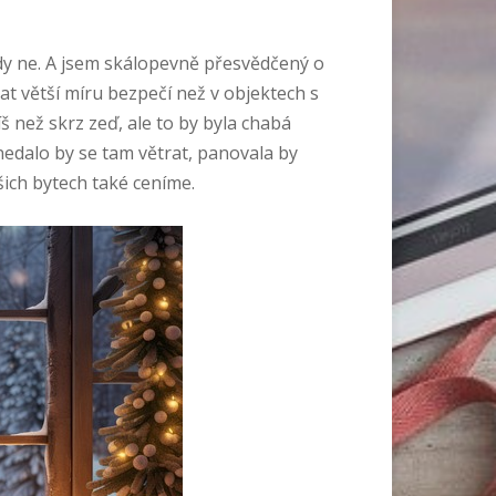
edy ne. A jsem skálopevně přesvědčený o
at větší míru bezpečí než v objektech s
 než skrz zeď, ale to by byla chabá
edalo by se tam větrat, panovala by
šich bytech také ceníme.