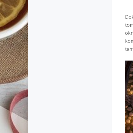
Dok
tom
okn
kom
tam