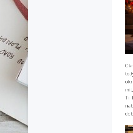
Okn
ted
okn
mít
Ti,
nab
dob