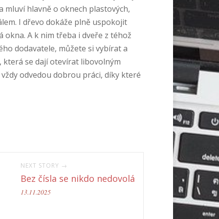
ta mluví hlavně o oknech plastových,
lem. I dřevo dokáže plně uspokojit
á okna. A k nim třeba i dveře z téhož
vého dodavatele, můžete si vybírat a
 která se dají otevírat libovolným
i vždy odvedou dobrou práci, díky které
NEXT STORY →
Bez čísla se nikdo nedovolá
13.11.2025