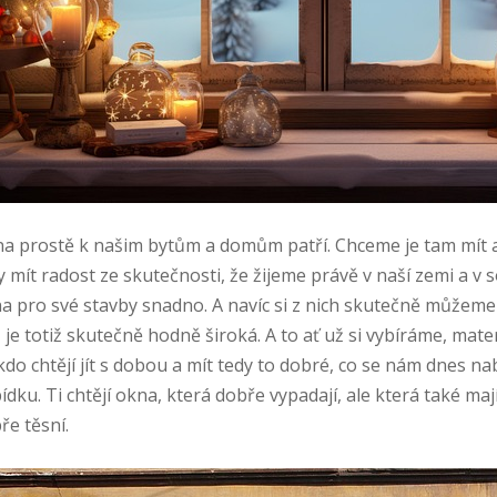
a prostě k našim bytům a domům patří. Chceme je tam mít 
y mít radost ze skutečnosti, že žijeme právě v naší zemi a 
a pro své stavby snadno. A navíc si z nich skutečně můžem
, je totiž skutečně hodně široká. A to ať už si vybíráme, materi
 kdo chtějí jít s dobou a mít tedy to dobré, co se nám dnes n
ídku. Ti chtějí okna, která dobře vypadají, ale která také maj
ře těsní.