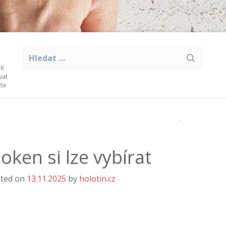
Vyhledávání
 K
vat
aše
 oken si lze vybírat
ted on
13.11.2025
by
holotin.cz