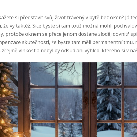
ážete si představit svůj život trávený v bytě bez oken? Já t
, že vy taktéž. Sice byste si tam totiž možná mohli pochvalov
y, protože oknem se přece jenom dostane zloděj dovnitř spíš
penzace skutečnosti, že byste tam měli permanentní tmu, n
 zřejmě vlhkost a nebyl by odsud ani výhled, kterého si v na