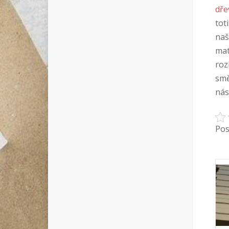
dře
tot
naš
mat
roz
smě
nás
Pos