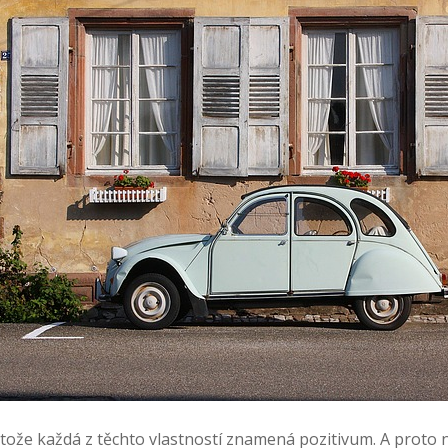
tože každá z těchto vlastností znamená pozitivum. A proto nen