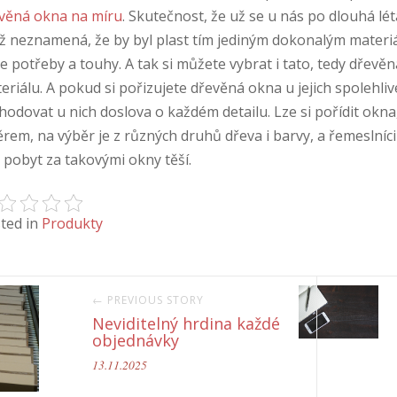
věná okna na míru
. Skutečnost, že už se u nás po dlouhá lé
iž neznamená, že by byl plast tím jediným dokonalým materiá
e potřeby a touhy.
A tak si můžete vybrat i tato, tedy dřevěn
eriálu. A pokud si pořizujete dřevěná okna u jejich spolehli
hodovat u nich doslova o každém detailu. Lze si pořídit okna,
rem, na výběr je z různých druhů dřeva i barvy, a řemeslníc
 pobyt za takovými okny těší.
ted in
Produkty
← PREVIOUS STORY
Neviditelný hrdina každé
objednávky
13.11.2025