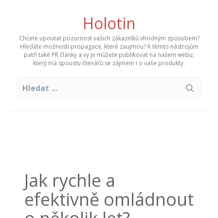
Skip
to
Holotin
content
Chcete upoutat pozornost vašich zákazníků vhodným způsobem?
Hledáte možnosti propagace, které zaujmou? K těmto nástrojům
patří také PR články a vy je můžete publikovat na našem webu,
který má spoustu čtenářů se zájmem i o vaše produkty.
Vyhledávání
Jak rychle a
efektivně omládnout