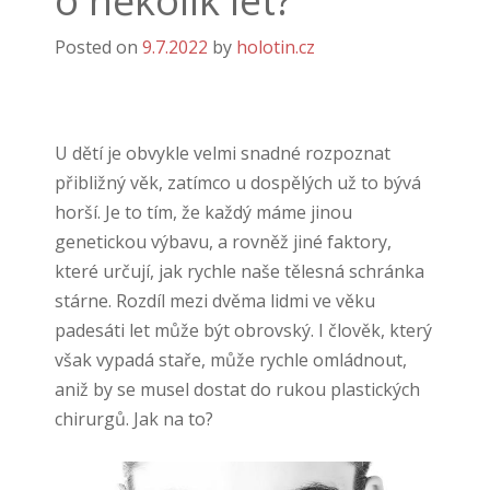
o několik let?
Posted on
9.7.2022
by
holotin.cz
U dětí je obvykle velmi snadné rozpoznat
přibližný věk, zatímco u dospělých už to bývá
horší. Je to tím, že každý máme jinou
genetickou výbavu, a rovněž jiné faktory,
které určují, jak rychle naše tělesná schránka
stárne. Rozdíl mezi dvěma lidmi ve věku
padesáti let může být obrovský. I člověk, který
však vypadá staře, může rychle omládnout,
aniž by se musel dostat do rukou plastických
chirurgů. Jak na to?