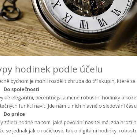
ypy hodinek podle účelu
cně bychom je mohli rozdělit zhruba do tří skupin, které se
·
Do společnosti
ykle elegantní, decentnější a méně robustní hodinky a ko
tečných funkcí navíc. Jde nám u nich hlavně o sledování času
·
Do práce
y záleží hodně na tom, jaké povolání nositel má, zda hrozí
e se jednak jak o ručičkové, tak o digitální hodinky, robus