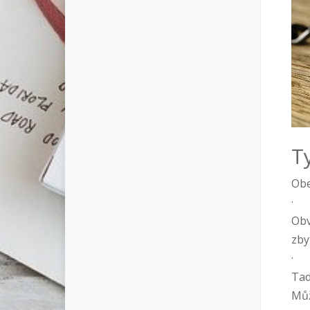
T
Obe
Obv
zby
Tad
Můž