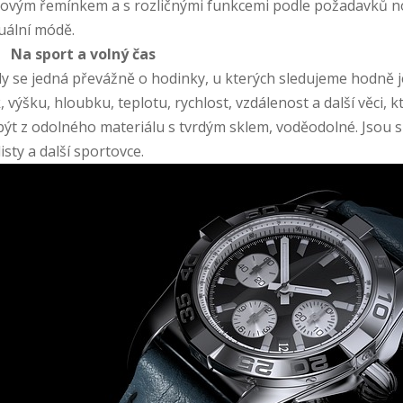
ovým řemínkem a s rozličnými funkcemi podle požadavků no
uální módě.
·
Na sport a volný čas
y se jedná převážně o hodinky, u kterých sledujeme hodně 
k, výšku, hloubku, teplotu, rychlost, vzdálenost a další věci,
být z odolného materiálu s tvrdým sklem, voděodolné. Jsou s
listy a další sportovce.