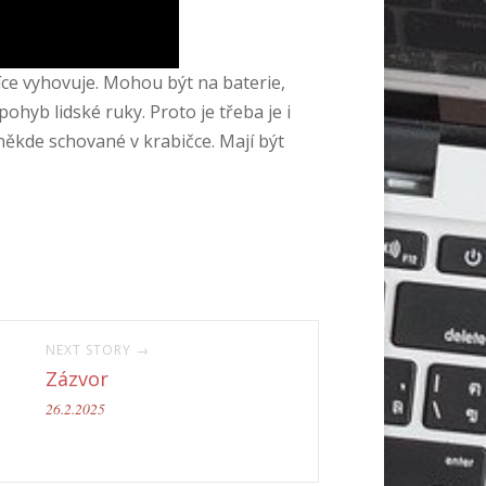
více vyhovuje. Mohou být na baterie,
ohyb lidské ruky. Proto je třeba je i
někde schované v krabičce. Mají být
NEXT STORY →
Zázvor
26.2.2025