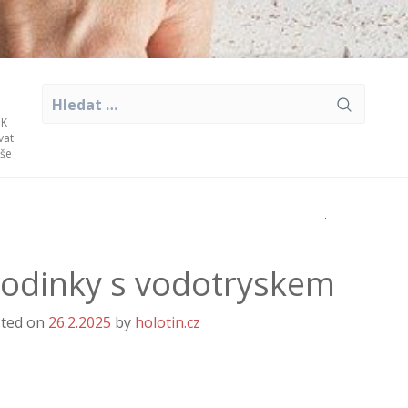
Vyhledávání
 K
vat
aše
odinky s vodotryskem
ted on
26.2.2025
by
holotin.cz