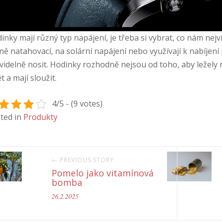
inky mají různý typ napájení, je třeba si vybrat, co nám nej
ně natahovací, na solární napájení nebo využívají k nabíjení p
videlně nosit. Hodinky rozhodně nejsou od toho, aby ležely 
t a mají sloužit.
4/5 - (9 votes)
ted in
Produkty
← PREVIOUS STORY
Pomelo jako vitamínová
bomba
26.2.2025