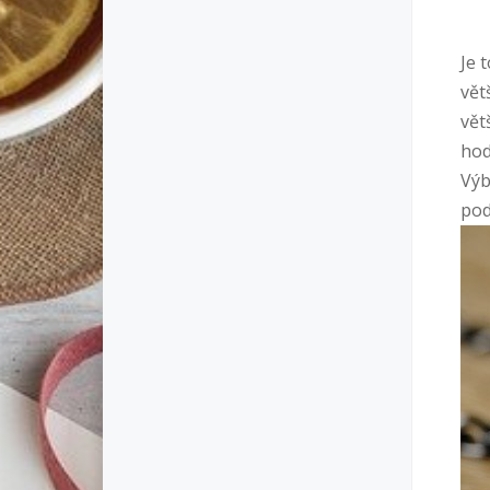
Je 
vět
vět
hod
Výb
pod