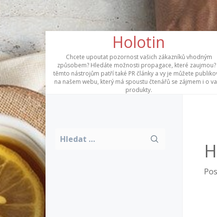
Skip
Holotin
to
content
Chcete upoutat pozornost vašich zákazníků vhodným
způsobem? Hledáte možnosti propagace, které zaujmou?
těmto nástrojům patří také PR články a vy je můžete publiko
na našem webu, který má spoustu čtenářů se zájmem i o v
produkty.
Vyhledávání
H
Pos