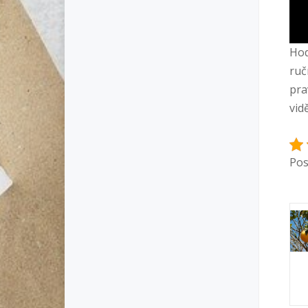
Hod
ruč
pra
vidě
Pos