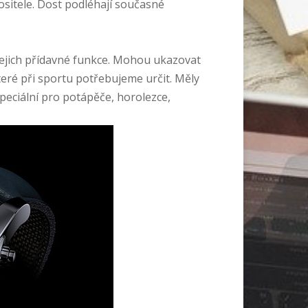
sitele. Dost podléhají současné
jejich přídavné funkce. Mohou ukazovat
 které při sportu potřebujeme určit. Měly
peciální pro potápěče, horolezce,