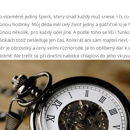
to víceméně jediný šperk, který snad každý muž snese. I ti, c
šinou hodinky. Můj děda měl celý život jedny a patřičně si j
šinou několik, pro každý účel jiné. A podle toho se liší i funk
inkách totiž nesleduje jen čas. Kolikrát ani sám majitel neví
ěr je obrovský a ceny velmi různorodé. Je to oblíbený dar k 
obně. Ale trefit se při dnešní nabídce chlapovi do jeho vkusu