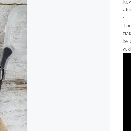
kov
akt
Tad
tla
by 
cyk