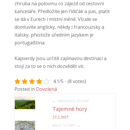
zhruba na polovinu co zájezd od cestovní
kanceláře. Předložíte jen řidičák a pas, platit
se dá v Eurech i místní měně. Všude se
domluvíte anglicky, někdy i francouzsky a
italsky, přestože úředním jazykem je
portugalština.
Kapverdy jsou určitě zajímavou destinací a
stojí za to se o nich dozvědět víc.
4.1/5 - (8 votes)
Posted in
Dovolená
← PREVIOUS STORY
Tajemné hory
23.2.2025
NEXT STORY →