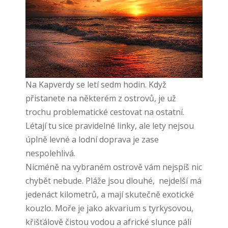
Na Kapverdy se letí sedm hodin. Když
přistanete na některém z ostrovů, je už
trochu problematické cestovat na ostatní.
Létají tu sice pravidelné linky, ale lety nejsou
úplně levné a lodní doprava je zase
nespolehlivá.
Nicméně na vybraném ostrově vám nejspíš nic
chybět nebude. Pláže jsou dlouhé, nejdelší má
jedenáct kilometrů, a mají skutečně exotické
kouzlo. Moře je jako akvarium s tyrkysovou,
křišťálově čistou vodou a africké slunce pálí