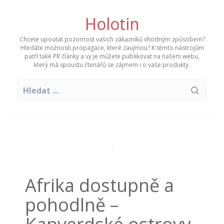
Skip
to
Holotin
content
Chcete upoutat pozornost vašich zákazníků vhodným způsobem?
Hledáte možnosti propagace, které zaujmou? K těmto nástrojům
patří také PR články a vy je můžete publikovat na našem webu,
který má spoustu čtenářů se zájmem i o vaše produkty.
Vyhledávání
Afrika dostupně a
pohodlně –