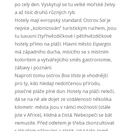
po celý den. Vyskytují se tu velké mořské želvy
a až tisíc druhů různých ryb.
Hotely mají evropský standard. Ostrov
Sal
je
nejvíce „kolonizován“ turistickým ruchem, jsou
tu luxusní čtyřhvězdičkové i pětihvězdičkové
hotely přímo na pláži. Hlavní město
Espargos
má západního ducha, mísícího se s místním
koloritem a vytvářejícího směs gastronomie,
zábavy i poznání.
Naproti tomu ostrov
Boa Vista
je vhodnější
pro ty, kdo hledají nedotčenou přírodu,
písečné pláže plné dun. Hotely na pláži neleží,
dá se na ně ale dojet ze vzdálenosti několika
kilometr. města jsou v rámci možností (stále
jste v Africe), klidná a čistá. Nebezpečí se bát
nemusíte. Před odletem je třeba zkonzultovat
s lékařem očkování a zjistit, jaká tato země