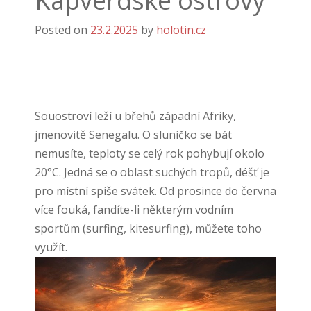
Kapverdské ostrovy
Posted on
23.2.2025
by
holotin.cz
Souostroví leží u břehů západní Afriky,
jmenovitě Senegalu. O sluníčko se bát
nemusíte, teploty se celý rok pohybují okolo
20°C. Jedná se o oblast suchých tropů, déšť je
pro místní spíše svátek. Od prosince do června
více fouká, fandíte-li některým vodním
sportům (surfing, kitesurfing), můžete toho
využít.