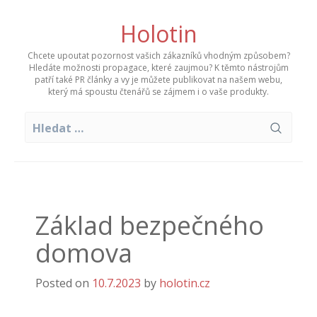
Skip
to
Holotin
content
Chcete upoutat pozornost vašich zákazníků vhodným způsobem?
Hledáte možnosti propagace, které zaujmou? K těmto nástrojům
patří také PR články a vy je můžete publikovat na našem webu,
který má spoustu čtenářů se zájmem i o vaše produkty.
Vyhledávání
Základ bezpečného
domova
Posted on
10.7.2023
by
holotin.cz