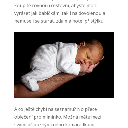
koupíte rovnou i cestovní, abyste mohli
vyrážet jak babičkám, tak i na dovolenou a
nemuseli se starat, zda má hotel přistýlku.
A co ještě chybí na seznamu? No přece
oblečení pro miminko. Možná máte mezi
svými příbuznými nebo kamarádkami