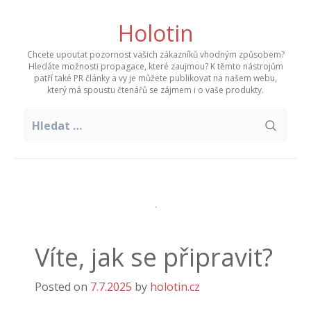
Skip
to
Holotin
content
Chcete upoutat pozornost vašich zákazníků vhodným způsobem?
Hledáte možnosti propagace, které zaujmou? K těmto nástrojům
patří také PR články a vy je můžete publikovat na našem webu,
který má spoustu čtenářů se zájmem i o vaše produkty.
Vyhledávání
Víte, jak se připravit?
Posted on
7.7.2025
by
holotin.cz