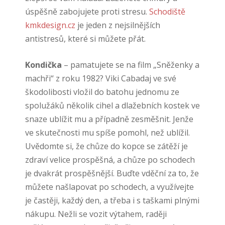
úspěšně zabojujete proti stresu.
Schodiště
kmkdesign.cz
je jeden z nejsilnějších
antistresů, které si můžete přát.
Kondička
– pamatujete se na film „Sněženky a
machři“ z roku 1982? Viki Cabadaj ve své
škodolibosti vložil do batohu jednomu ze
spolužáků několik cihel a dlažebních kostek ve
snaze ublížit mu a případně zesměšnit. Jenže
ve skutečnosti mu spíše pomohl, než ublížil.
Uvědomte si, že chůze do kopce se zátěží je
zdraví velice prospěšná, a chůze po schodech
je dvakrát prospěšnější. Buďte vděční za to, že
můžete našlapovat po schodech, a využívejte
je častěji, každý den, a třeba i s taškami plnými
nákupu. Nežli se vozit výtahem, raději