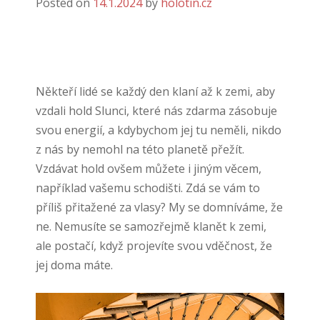
Posted on
14.1.2024
by
holotin.cz
Někteří lidé se každý den klaní až k zemi, aby
vzdali hold Slunci, které nás zdarma zásobuje
svou energií, a kdybychom jej tu neměli, nikdo
z nás by nemohl na této planetě přežít.
Vzdávat hold ovšem můžete i jiným věcem,
například vašemu schodišti. Zdá se vám to
příliš přitažené za vlasy? My se domníváme, že
ne. Nemusíte se samozřejmě klanět k zemi,
ale postačí, když projevíte svou vděčnost, že
jej doma máte.