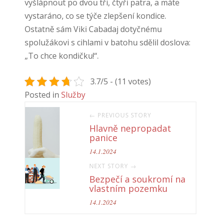
vyšlápnout po dvou tři, čtyři patra, a máte
vystaráno, co se týče zlepšení kondice.
Ostatně sám Viki Cabadaj dotyčnému
spolužákovi s cihlami v batohu sdělil doslova:
„To chce kondičku!“.
3.7/5 - (11 votes)
Posted in
Služby
← PREVIOUS STORY
Hlavně nepropadat
panice
14.1.2024
NEXT STORY →
Bezpečí a soukromí na
vlastním pozemku
14.1.2024