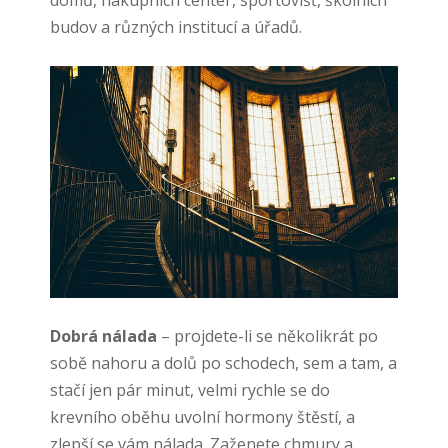
domů, nákupních center, sportovišť, školních
budov a různých institucí a úřadů.
Dobrá nálada
– projdete-li se několikrát po
sobě nahoru a dolů po schodech, sem a tam, a
stačí jen pár minut, velmi rychle se do
krevního oběhu uvolní hormony štěstí, a
zlepší se vám nálada. Zaženete chmury a