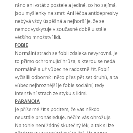
ráno ani vstát z postele a jediné, co ho zajímá,
jsou myšlenky na smrt. Ani léčba antidepresivy
nebývá vždy úspěšná a nejhorší je, že se
nemoc vyskytuje v současné době u stále
většího množství lidí.
FOBIE
Normální strach se fobii zdaleka nevyrovná. Je
to přímo ochromující hrůza, s kterou se nedá
normálně a už vůbec ne radostně žít. Fobií
vyčíslili odborníci něco přes pět set druhů, a ta
vůbec nejhroznější je fobie sociální, tedy
intenzivní strach ze styku s lidmi.
PARANOIA
Je příšerné žít s pocitem, že vás někdo
neustále pronásleduje, něčím vás ohrožuje.
Na tohle není žádný skutečný lék, a tak si lze