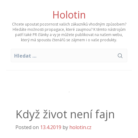
Skip
to
Holotin
content
Chcete upoutat pozornost vašich zákazníků vhodným způsobem?
Hledáte možnosti propagace, které zaujmou? K těmto nástrojům
patří také PR články a vy je můžete publikovat na našem webu,
který má spoustu čtenářů se zájmem i o vaše produkty.
Vyhledávání
Když život není fajn
Posted on
13.4.2019
by
holotin.cz