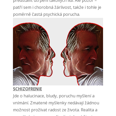
představit utrpení takových lidí. Ale pozor –
patří sem i chorobná žárlivost, takže i tohle je
poměrně častá psychická porucha.
SCHIZOFRENIE
Jde o halucinace, bludy, poruchu myšlení a
vnímání. Zmatené myšlenky nedávají žádnou
možnost prožívat radost ze života. Realita a