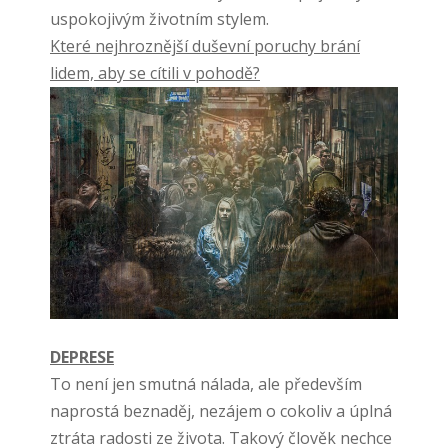
uspokojivým životním stylem.
Které nejhroznější duševní poruchy brání
lidem, aby se cítili v pohodě?
DEPRESE
To není jen smutná nálada, ale především
naprostá beznaděj, nezájem o cokoliv a úplná
ztráta radosti ze života. Takový člověk nechce