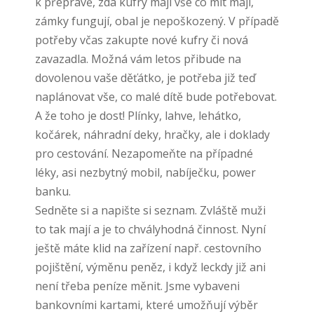
k přepravě, zda kufry mají vše co mít mají,
zámky fungují, obal je nepoškozený. V případě
potřeby včas zakupte nové kufry či nová
zavazadla. Možná vám letos přibude na
dovolenou vaše děťátko, je potřeba již teď
naplánovat vše, co malé dítě bude potřebovat.
A že toho je dost! Plínky, lahve, lehátko,
kočárek, náhradní deky, hračky, ale i doklady
pro cestování. Nezapomeňte na případné
léky, asi nezbytný mobil, nabíječku, power
banku.
Sedněte si a napište si seznam. Zvláště muži
to tak mají a je to chvályhodná činnost. Nyní
ještě máte klid na zařízení např. cestovního
pojištění, výměnu peněz, i když leckdy již ani
není třeba peníze měnit. Jsme vybaveni
bankovními kartami, které umožňují výběr