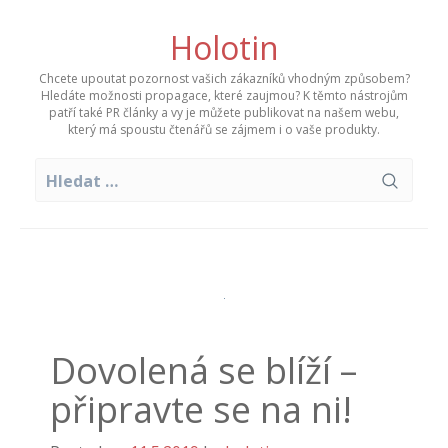
Skip
to
Holotin
content
Chcete upoutat pozornost vašich zákazníků vhodným způsobem?
Hledáte možnosti propagace, které zaujmou? K těmto nástrojům
patří také PR články a vy je můžete publikovat na našem webu,
který má spoustu čtenářů se zájmem i o vaše produkty.
Vyhledávání
Dovolená se blíží –
připravte se na ni!