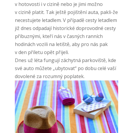
v hotovosti i v cizině nebo je jimi možno
v cizině platit. Tak ještě pojištění auta, pakli-že
necestujete letadlem. V případě cesty letadlem
již dnes odpadají historické doprovodné cesty
příbuznými, kteří nás v časných ranních
hodinách vozili na letiště, aby pro nás pak
v den příletu opět přijeli.
Dnes už léta fungují záchytná parkoviště, kde
své auto můžete „ubytovat“ po dobu celé vaší
dovolené za rozumný poplatek.