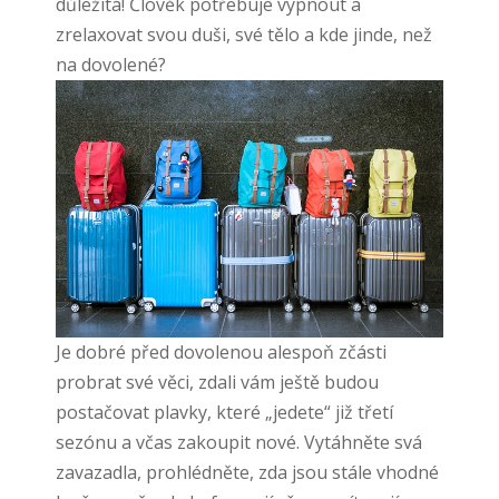
důležitá! Člověk potřebuje vypnout a
zrelaxovat svou duši, své tělo a kde jinde, než
na dovolené?
Je dobré před dovolenou alespoň zčásti
probrat své věci, zdali vám ještě budou
postačovat plavky, které „jedete“ již třetí
sezónu a včas zakoupit nové. Vytáhněte svá
zavazadla, prohlédněte, zda jsou stále vhodné