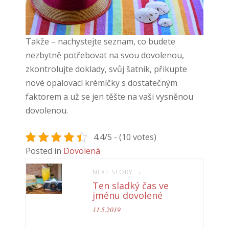
Takže – nachystejte seznam, co budete
nezbytně potřebovat na svou dovolenou,
zkontrolujte doklady, svůj šatník, přikupte
nové opalovací krémíčky s dostatečným
faktorem a už se jen těšte na vaši vysněnou
dovolenou.
4.4/5 - (10 votes)
Posted in
Dovolená
NEXT STORY →
Ten sladký čas ve
jménu dovolené
11.5.2019